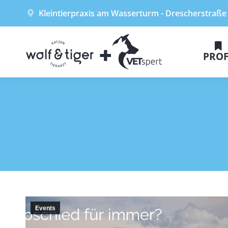
Kleintierpraxis am Wasserturm - Drescherstraße
PROF
Events