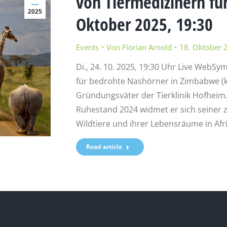
von Tiermedizinern für
2025
Oktober 2025, 19:30
Events
Von
Florian Arnold
18. Oktober 
Di., 24. 10. 2025, 19:30 Uhr Live Web
für bedrohte Nashörner in Zimbabwe (kos
Gründungsväter der Tierklinik Hofheim
Ruhestand 2024 widmet er sich seiner 
Wildtiere und ihrer Lebensräume in Afr
Read article