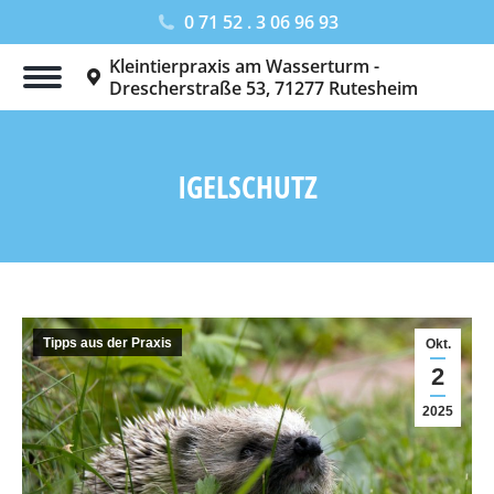
0 71 52 . 3 06 96 93
Kleintierpraxis am Wasserturm -
Drescherstraße 53, 71277 Rutesheim
IGELSCHUTZ
Sie befinden sich hier:
Tipps aus der Praxis
Okt.
2
2025