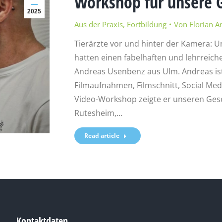
Workshop für unsere G
2025
Aus der Praxis
,
Fortbildung
Von
Florian A
Tierärzte vor und hinter der Kamera:
hatten einen fabelhaften und lehrreic
Andreas Usenbenz aus Ulm. Andreas ist s
Filmaufnahmen, Filmschnitt, Social Med
Video-Workshop zeigte er unseren Ges
Rutesheim,…
Read article
Kontaktdaten