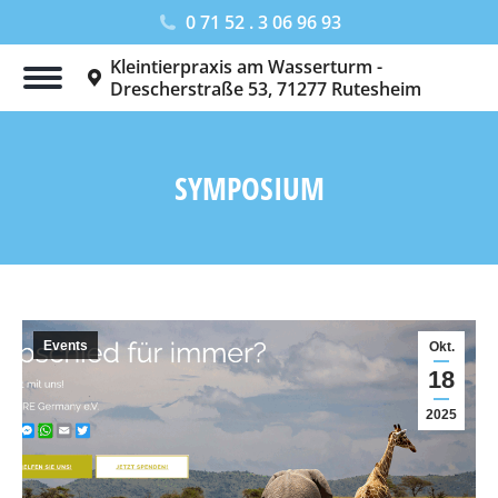
0 71 52 . 3 06 96 93
Kleintierpraxis am Wasserturm -
Drescherstraße 53, 71277 Rutesheim
SYMPOSIUM
Sie befinden sich hier:
Events
Okt.
18
2025