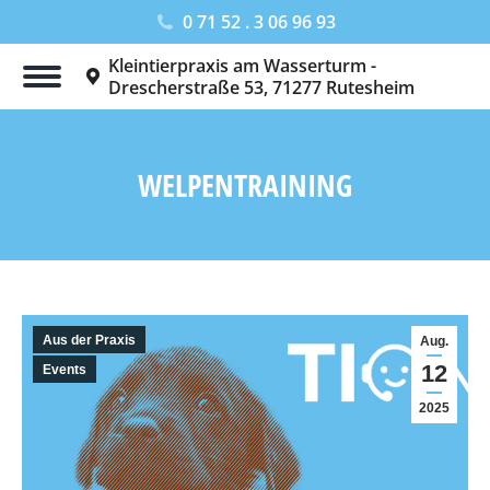
0 71 52 . 3 06 96 93
Kleintierpraxis am Wasserturm -
Drescherstraße 53, 71277 Rutesheim
WELPENTRAINING
Sie befinden sich hier:
Aus der Praxis
Aug.
12
Events
2025