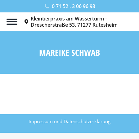
0 71 52 . 3 06 96 93
Kleintierpraxis am Wasserturm -
Drescherstraße 53, 71277 Rutesheim
MAREIKE SCHWAB
Sie befinden sich hier:
Impressum
und
Datenschutzerklärung