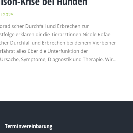
ison-Krise bei Hunden
ni 2025
poradischer Durchfall und Erbrechen zur
folge erklären dir die Tierärztinnen Nicole Rofael
icher Durchfall und Erbrechen bei deinem Vierbeiner
ährst alles über die Unterfunktion der
Ursache, Symptome, Diagnostik und Therapie. Wir…
Terminvereinbarung