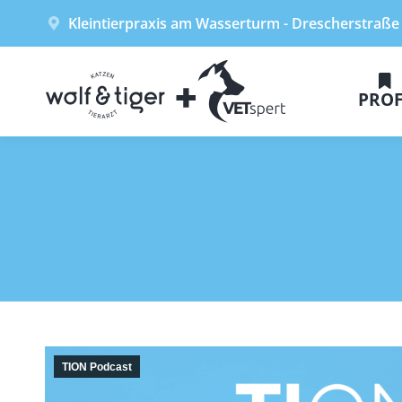
Kleintierpraxis am Wasserturm - Drescherstraße
PROF
TION Podcast