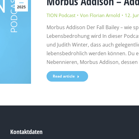
Morbus Addison – Add
2025
TION Podcast
Von
Florian Arnold
12. Ju
Morbus Addison Der Fall Bailey – wie s
Lebensbedrohung wird In dieser Podcast
und Judith Winter, dass auch gelegentl
lebensbedrohlich werden können. Du erf
Nebennieren, Morbus Addison, dessen 
Read article
Kontaktdaten