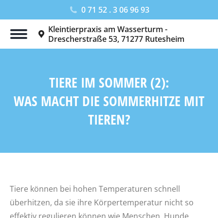
0 71 52 . 3 06 96 93
Kleintierpraxis am Wasserturm -
Drescherstraße 53, 71277 Rutesheim
TIERE IM SOMMER (2):
WAS MACHT DIE SOMMERHITZE MIT
TIEREN?
Sie befinden sich hier:
Tiere können bei hohen Temperaturen schnell
überhitzen, da sie ihre Körpertemperatur nicht so
effektiv regulieren können wie Menschen
. Hunde