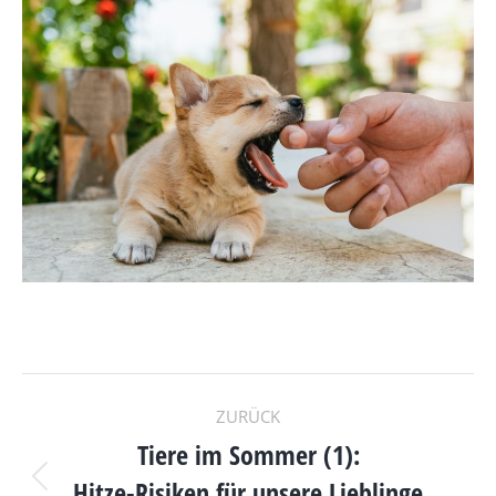
KOMMENTARNAVIGAT
ZURÜCK
Tiere im Sommer (1):
Hitze-Risiken für unsere Lieblinge
Vorheriger