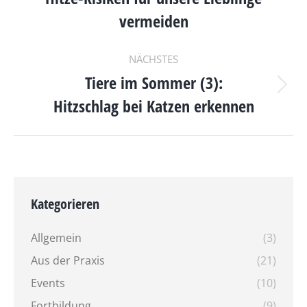
Beitrag:
vermeiden
NÄCHSTES
Tiere im Sommer (3):
Nächster
Hitzschlag bei Katzen erkennen
Beitrag:
Kategorieren
Allgemein
(3)
Aus der Praxis
(21)
Events
(10)
Fortbildung
(9)