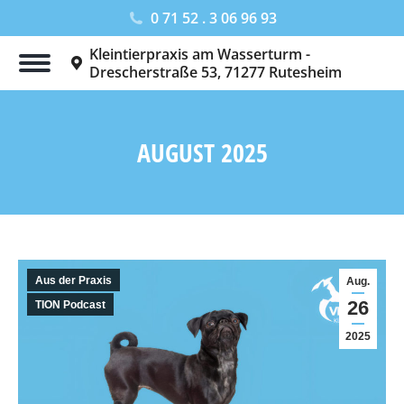
0 71 52 . 3 06 96 93
Kleintierpraxis am Wasserturm -
Drescherstraße 53, 71277 Rutesheim
AUGUST 2025
Sie befinden sich hier:
Aus der Praxis
Aug.
26
TION Podcast
2025