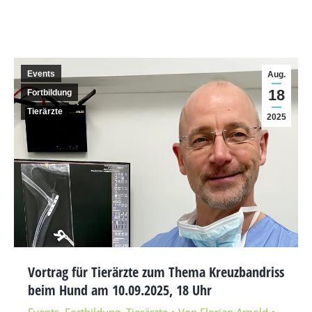
Events
Aug.
18
Fortbildung
Tierärzte
2025
Vortrag für Tierärzte zum Thema Kreuzbandriss
beim Hund am 10.09.2025, 18 Uhr
Events
,
Fortbildung
,
Tierärzte
Von
Florian Arnold