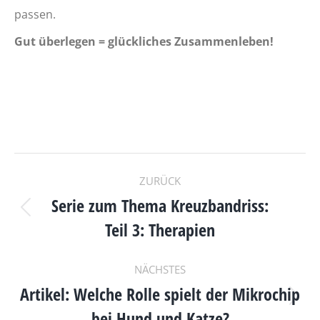
passen.
Gut überlegen = glückliches Zusammenleben!
KOMMENTARNAVIGAT
ZURÜCK
Serie zum Thema Kreuzbandriss:
Vorheriger
Teil 3: Therapien
Beitrag:
NÄCHSTES
Artikel: Welche Rolle spielt der Mikrochip
Nächster
bei Hund und Katze?