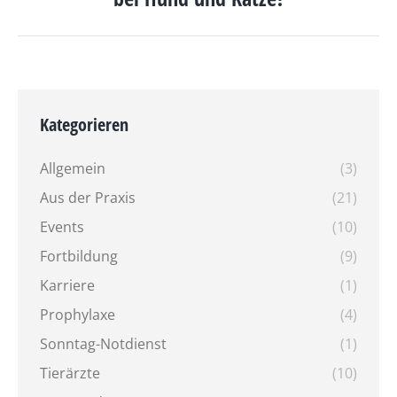
Beitrag:
Kategorieren
Allgemein
(3)
Aus der Praxis
(21)
Events
(10)
Fortbildung
(9)
Karriere
(1)
Prophylaxe
(4)
Sonntag-Notdienst
(1)
Tierärzte
(10)