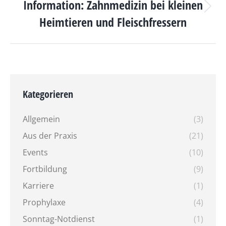
Information: Zahnmedizin bei kleinen
Nächster
Heimtieren und Fleischfressern
Beitrag:
Kategorieren
Allgemein
(3)
Aus der Praxis
(21)
Events
(10)
Fortbildung
(9)
Karriere
(1)
Prophylaxe
(4)
Sonntag-Notdienst
(1)