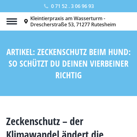
0 71 52 . 3 06 96 93
Kleintierpraxis am Wasserturm -
Drescherstraße 53, 71277 Rutesheim
ARTIKEL: ZECKENSCHUTZ BEIM HUND:
SO SCHÜTZT DU DEINEN VIERBEINER
RICHTIG
Sie befinden sich hier:
Zeckenschutz – der
Klimawandel ändert die