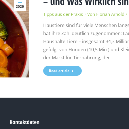
– und was wirklich sinn
2026
Tipps aus der Praxis
Von
Florian Arnold
Haustiere sind für viele Menschen längs
hat ihre Zahl deutlich zugenommen: Lau
Haushalte Tiere – insgesamt 34,3 Million
gefolgt von Hunden (10,5 Mio.) und Klei
der Markt für Tiernahrung, der…
Read article
Kontaktdaten