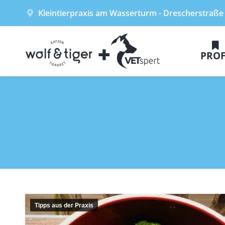
Kleintierpraxis am Wasserturm - Drescherstraße
PROF
Tipps aus der Praxis