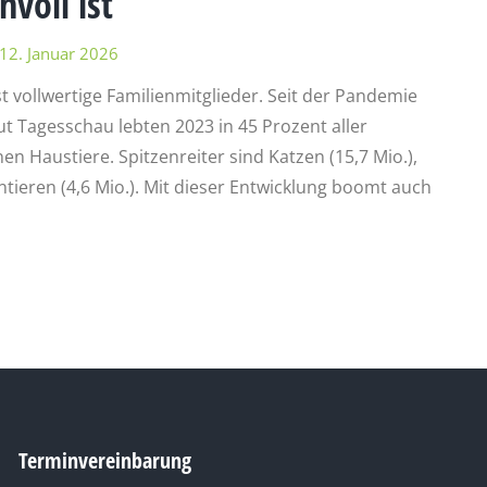
voll ist
12. Januar 2026
t vollwertige Familienmitglieder. Seit der Pandemie
t Tagesschau lebten 2023 in 45 Prozent aller
en Haustiere. Spitzenreiter sind Katzen (15,7 Mio.),
ntieren (4,6 Mio.). Mit dieser Entwicklung boomt auch
Terminvereinbarung