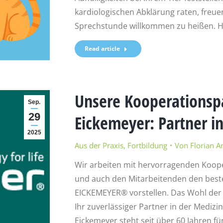
kardiologischen Abklärung raten, freuen
Sprechstunde willkommen zu heißen. Hi
Read article
Unsere Kooperationsp
Sep.
29
Eickemeyer: Partner i
2025
Aus der Praxis
,
Fortbildung
Von
Florian A
Wir arbeiten mit hervorragenden Koop
und auch den Mitarbeitenden den beste
EICKEMEYER® vorstellen. Das Wohl der 
Ihr zuverlässiger Partner in der Mediz
Eickemeyer steht seit über 60 Jahren fü