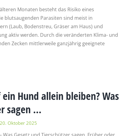
 kälteren Monaten besteht das Risiko eines
ie blutsaugenden Parasiten sind meist in
hern (Laub, Bodenstreu, Gräser am Haus) und
ung aktiv werden. Durch die veränderten Klima- und
den Zecken mittlerweile ganzjährig geeignete
f ein Hund allein bleiben? Was
er sagen …
20. Oktober 2025
? – Was Gesetz und Tierschützer sagen. Früher oder