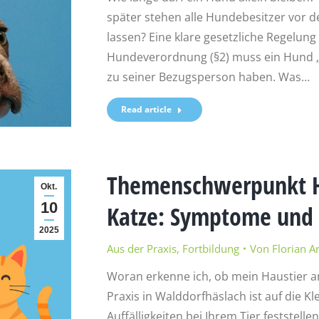
später stehen alle Hundebesitzer vor d
lassen? Eine klare gesetzliche Regelung 
Hundeverordnung (§2) muss ein Hund „
zu seiner Bezugsperson haben. Was…
Read article
Themenschwerpunkt H
Okt.
10
Katze: Symptome und
2025
Aus der Praxis
,
Fortbildung
Von
Florian A
Woran erkenne ich, ob mein Haustier a
Praxis in Walddorfhäslach ist auf die Kl
Auffälligkeiten bei Ihrem Tier feststellen