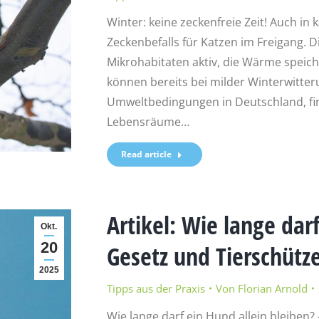
Winter: keine zeckenfreie Zeit! Auch in
Zeckenbefalls für Katzen im Freigang. D
Mikrohabitaten aktiv, die Wärme speic
können bereits bei milder Winterwitter
Umweltbedingungen in Deutschland, fin
Lebensräume…
Read article
Artikel: Wie lange dar
Okt.
20
Gesetz und Tierschütz
2025
Tipps aus der Praxis
Von
Florian Arnold
Wie lange darf ein Hund allein bleiben