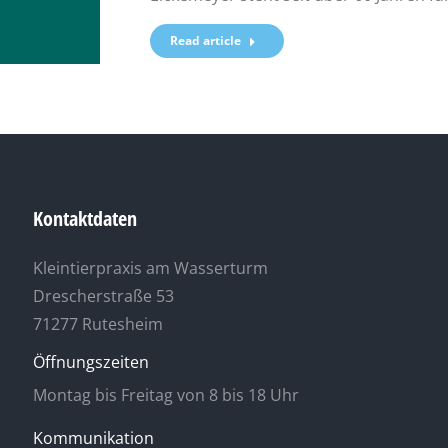
Read article
Kontaktdaten
Kleintierpraxis am Wasserturm
Drescherstraße 53
71277 Rutesheim
Öffnungszeiten
Montag bis Freitag von 8 bis 18 Uhr
Kommunikation