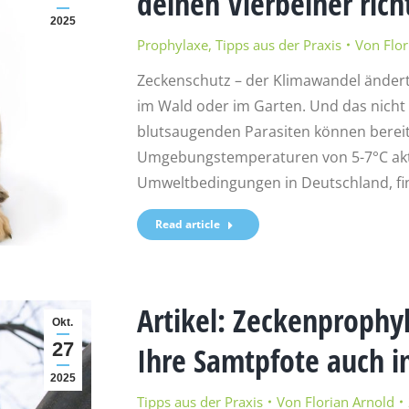
deinen Vierbeiner rich
2025
Prophylaxe
,
Tipps aus der Praxis
Von
Flor
Zeckenschutz – der Klimawandel ändert 
im Wald oder im Garten. Und das nicht 
blutsaugenden Parasiten können bereit
Umgebungstemperaturen von 5-7°C akti
Umweltbedingungen in Deutschland, fin
Read article
Artikel: Zeckenprophy
Okt.
27
Ihre Samtpfote auch i
2025
Tipps aus der Praxis
Von
Florian Arnold