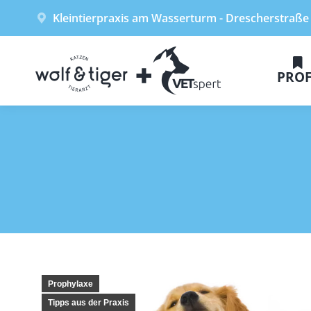
Kleintierpraxis am Wasserturm - Drescherstraße
PROF
Prophylaxe
Tipps aus der Praxis