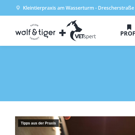
Kleintierpraxis am Wasserturm - Drescherstraße
PROF
Tipps aus der Praxis