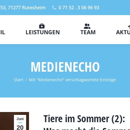
 53, 71277 Rutesheim
0 71 52 . 3 06 96 93
IL
LEISTUNGEN
TEAM
AKTU
MEDIENECHO
Sie befinden sich hier:
Start
Mit "Medienecho" verschlagwortete Einträge
Tiere im Sommer (2):
Juni
20