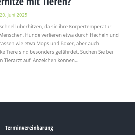
hitze mit Tieren?
20. Juni 2025
chnell überhitzen, da sie ihre Körpertemperatur
ie Menschen. Hunde verlieren etwa durch Hecheln und
rassen wie etwa Mops und Boxer, aber auch
ke Tiere sind besonders gefährdet. Suchen Sie bei
en Tierarzt auf! Anzeichen können…
Terminvereinbarung