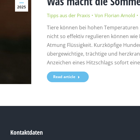
Was macht die Sommer
2025
Tipps aus der Praxis
Von
Florian Arnold
Tiere können bei hohen Temperaturen s
nicht so effektiv regulieren können w
Atmung Flüssigkeit. Kurzköpfige Hunde
übergewichtige, trächtige und herzkran
Anzeichen eines Hitzschlags sofort ein
Read article
Kontaktdaten