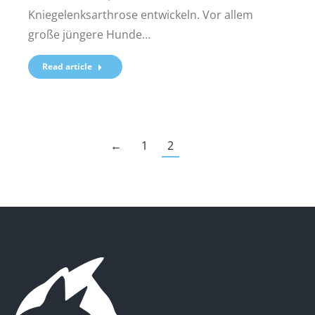
Kniegelenksarthrose entwickeln. Vor allem
große jüngere Hunde…
Read article
←
1
2