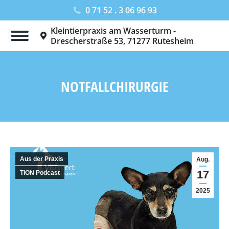
0 71 52 . 3 06 96 93
Kleintierpraxis am Wasserturm -
Drescherstraße 53, 71277 Rutesheim
NOTFALLCHIRURGIE
Sie befinden sich hier:
Aus der Praxis
Aug.
17
TION Podcast
2025