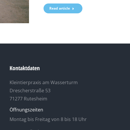
Read article
Kontaktdaten
Kleintierpraxis am Wasserturm
Drescherstraße 53
71277 Rutesheim
Öffnungszeiten
Montag bis Freitag von 8 bis 18 Uhr